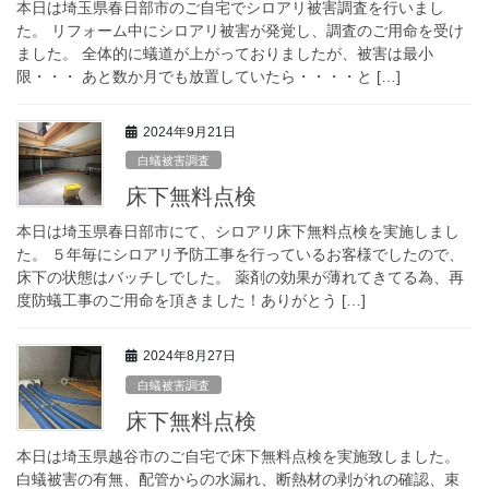
本日は埼玉県春日部市のご自宅でシロアリ被害調査を行いまし
た。 リフォーム中にシロアリ被害が発覚し、調査のご用命を受け
ました。 全体的に蟻道が上がっておりましたが、被害は最小
限・・・ あと数か月でも放置していたら・・・・と […]
2024年9月21日
白蟻被害調査
床下無料点検
本日は埼玉県春日部市にて、シロアリ床下無料点検を実施しまし
た。 ５年毎にシロアリ予防工事を行っているお客様でしたので、
床下の状態はバッチしでした。 薬剤の効果が薄れてきてる為、再
度防蟻工事のご用命を頂きました！ありがとう […]
2024年8月27日
白蟻被害調査
床下無料点検
本日は埼玉県越谷市のご自宅で床下無料点検を実施致しました。
白蟻被害の有無、配管からの水漏れ、断熱材の剥がれの確認、束