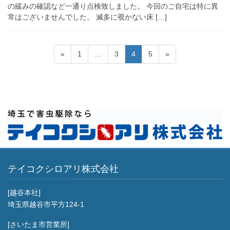
の緩みの確認など一通り点検致しました。 今回のご自宅は特に異
常はございませんでした。 滅多に覗かない床 […]
投
ペ
ペ
ペ
ペ
«
1
…
3
4
5
»
稿
ー
ー
ー
ー
ジ
ジ
ジ
ジ
の
ペ
ー
ジ
送
り
テイコクシロアリ株式会社
[越谷本社]
埼玉県越谷市平方124-1
[さいたま市営業所]