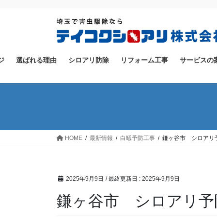
コ
ナ
ン
ビ
テ
ゲ
ン
ー
ツ
シ
ジ
選ばれる理由
シロアリ防除
リフォーム工事
サービスの
に
ョ
移
ン
動
に
移
動
HOME
最新情報
白蟻予防工事
鎌ヶ谷市 シロアリ
2025年9月9日
/ 最終更新日 :
2025年9月9日
鎌ヶ谷市 シロアリ予