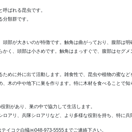
」と呼ばれる昆虫です。
なる分類群です。
く、頭部が大きいのが特徴です。触角は曲がっており、腹部は明
柔らかく、頭部は小さめです。触角はまっすぐで、腹部はセグメ
めるために外に出て活動します。雑食性で、昆虫や植物の蜜など
ため、木の中や地下に巣を作ります。特に木材を食べることで
つの役割があり、巣の中で協力して生活します。
王シロアリ、兵隊シロアリなど、より多様な役割を持ち、特に
コク白蟻㈱048-973-5555までご連絡下さい。