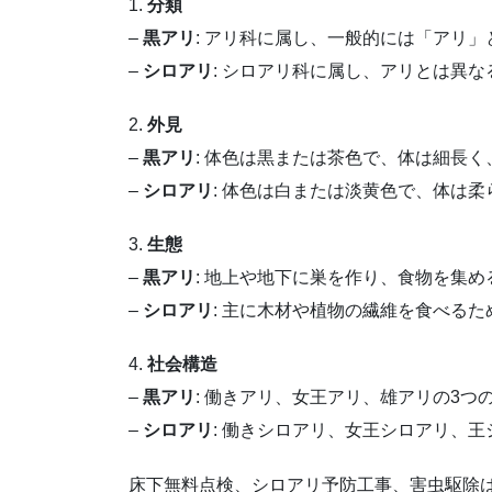
1.
分類
–
黒アリ
: アリ科に属し、一般的には「アリ
–
シロアリ
: シロアリ科に属し、アリとは異
2.
外見
–
黒アリ
: 体色は黒または茶色で、体は細長
–
シロアリ
: 体色は白または淡黄色で、体は
3.
生態
–
黒アリ
: 地上や地下に巣を作り、食物を集
–
シロアリ
: 主に木材や植物の繊維を食べる
4.
社会構造
–
黒アリ
: 働きアリ、女王アリ、雄アリの3
–
シロアリ
: 働きシロアリ、女王シロアリ、
床下無料点検、シロアリ予防工事、害虫駆除はテイ