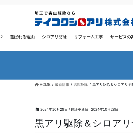
コ
ナ
ン
ビ
テ
ゲ
ン
ー
ツ
シ
ジ
選ばれる理由
シロアリ防除
リフォーム工事
サービスの
に
ョ
移
ン
動
に
移
動
HOME
最新情報
害獣駆除
黒アリ駆除＆シロアリ予
2024年10月28日
/ 最終更新日 :
2024年10月28日
黒アリ駆除＆シロアリ