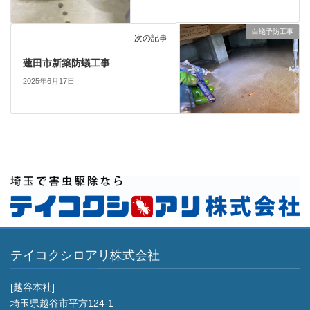
白蟻予防工事
次の記事
蓮田市新築防蟻工事
2025年6月17日
テイコクシロアリ株式会社
[越谷本社]
埼玉県越谷市平方124-1