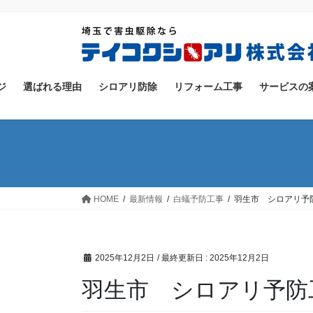
コ
ナ
ン
ビ
テ
ゲ
ン
ー
ツ
シ
ジ
選ばれる理由
シロアリ防除
リフォーム工事
サービスの
に
ョ
移
ン
動
に
移
動
HOME
最新情報
白蟻予防工事
羽生市 シロアリ予
2025年12月2日
/ 最終更新日 :
2025年12月2日
羽生市 シロアリ予防