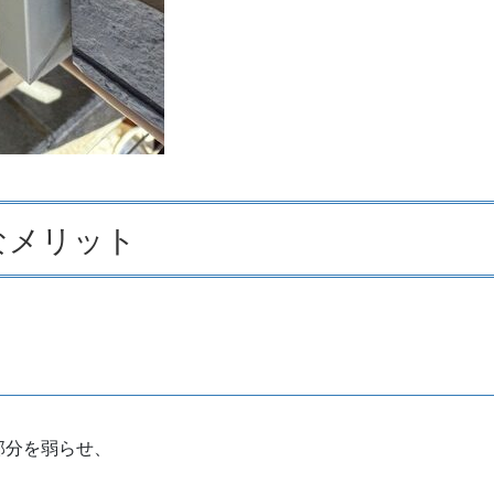
なメリット
部分を弱らせ、
。